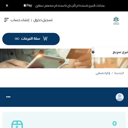
×
يمكنك التبرع باستخدام (أبل باي) باستخدام متصفح سفاري
تسجيل دخول
|
إنشاء حساب
سلة التبرعات
)
0
(
رع سريع
الرئيسية
إدارة حسابي
Toggle
igation
0