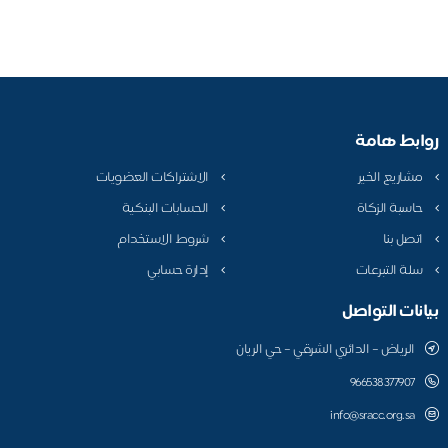
روابط هامة
مشاريع الخير
الاشتراكات العضويات
حاسبة الزكاة
الحسابات البنكية
اتصل بنا
شروط الاستخدام
سلة التبرعات
إدارة حسابي
بيانات التواصل
الرياض – الدائري الشرقي – حي الريان
966538377907
info@sracc.org.sa