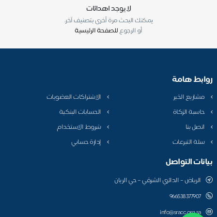
لا يوجد اهدائات
يمكنك البحث مرة أخرى بتصنيف آخر.
أو الرجوع
للصفحة الرئيسية
روابط هامة
مشاريع الخير
الاشتراكات العضويات
حاسبة الزكاة
الحسابات البنكية
اتصل بنا
شروط الاستخدام
سلة التبرعات
إدارة حسابي
بيانات التواصل
الرياض – الدائري الشرقي – حي الريان
966538377907
info@sracc.org.sa