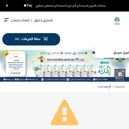
×
يمكنك التبرع باستخدام (أبل باي) باستخدام متصفح سفاري
تسجيل دخول
|
إنشاء حساب
سلة التبرعات
)
0
(
تبرع سريع
الرئيسية
الإهداءات